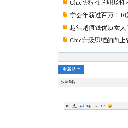
Chic快狠准的职场
享
|di
学会年薪过百万！1
yi
越活越值钱优质女人
zi
yu
Chic升级思维的向
an
.c
n,
发新帖
w
w
快速发帖
w.
fz
slt
.f
un