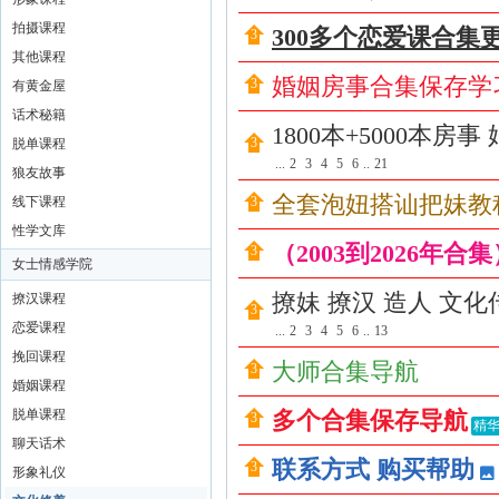
撩
拍摄课程
汉
300多个恋爱课合集
其他课程
|
婚姻房事合集保存学
有黄金屋
房
话术秘籍
中
1800本+5000本房
脱单课程
术
...
2
3
4
5
6
..
21
狼友故事
社
全套泡妞搭讪把妹教
线下课程
区
性学文库
（2003到2026年合
|
女士情感学院
撩
撩妹 撩汉 造人 文
撩汉课程
妹
恋爱课程
...
2
3
4
5
6
..
13
撩
挽回课程
大师合集导航
婚姻课程
汉
脱单课程
多个合集保存导航
教
精华
聊天话术
程
联系方式 购买帮助
形象礼仪
|