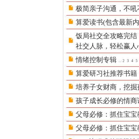
学
极简亲子沟通，不吼
|
泡
算爱读书(包含最新内
妞
饭局社交全攻略完结
把
社交人脉，轻松赢人
妹
|
情绪控制专辑
...
2
3
4
5
撩
算爱研习社推荐书籍
汉
钓
培养子女财商，挖掘
凯
孩子成长必修的情商
子
|
父母必修：抓住宝宝
资
父母必修：抓住宝宝
源
共