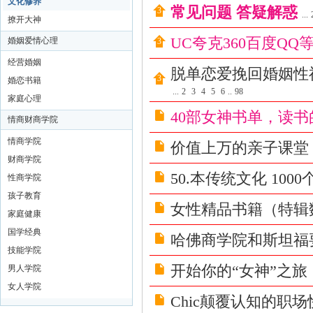
文化修养
常见问题 答疑解惑
洗
...
撩开大神
髓
UC夸克360百度Q
婚姻爱情心理
功
经营婚姻
脱单恋爱挽回婚姻性福
玉
婚恋书籍
蛋
...
2
3
4
5
6
..
98
家庭心理
功
40部女神书单，读
情商财商学院
修
情商学院
价值上万的亲子课堂
炼
财商学院
方
50.本传统文化 10
性商学院
法
孩子教育
女性精品书籍（特辑
|
家庭健康
国学经典
房
哈佛商学院和斯坦福
技能学院
中
开始你的“女神”之旅
男人学院
术
女人学院
教
Chic颠覆认知的职