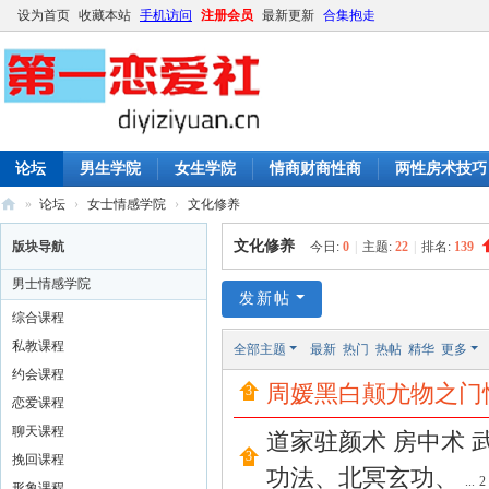
设为首页
收藏本站
手机访问
注册会员
最新更新
合集抱走
论坛
男生学院
女生学院
情商财商性商
两性房术技巧
»
论坛
›
女士情感学院
›
文化修养
第
文化修养
版块导航
今日:
0
|
主题:
22
|
排名:
139
一
男士情感学院
恋
发新帖
综合课程
爱
私教课程
全部主题
最新
热门
热帖
精华
更多
社
约会课程
周媛黑白颠尤物之门
|
恋爱课程
撩
聊天课程
道家驻颜术 房中术 武
妹
挽回课程
功法、北冥玄功、
...
2
形象课程