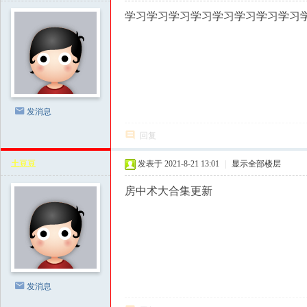
学
学习学习学习学习学习学习学习学习
|
泡
妞
把
妹
发消息
|
回复
撩
汉
土豆豆
发表于 2021-8-21 13:01
|
显示全部楼层
钓
房中术大合集更新
凯
子
|
资
源
发消息
共