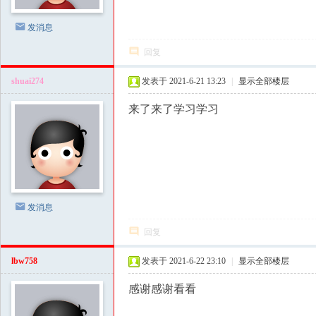
撩
汉
发消息
|
回复
房
中
shuai274
发表于 2021-6-21 13:23
|
显示全部楼层
术
来了来了学习学习
社
区
|
撩
妹
发消息
撩
回复
汉
lbw758
发表于 2021-6-22 23:10
|
显示全部楼层
教
程
感谢感谢看看
|