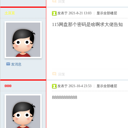
回复
享
土豆豆
发表于 2021-8-21 13:03
|
显示全部楼层
|di
yi
115网盘那个密码是啥啊求大佬告知
zi
yu
an
.c
n,
发消息
w
回复
w
0000
发表于 2021-10-4 23:53
|
显示全部楼层
w.
fz
88888888888
slt
.f
un