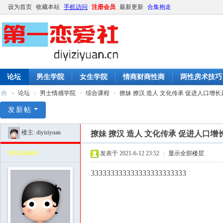
设为首页
收藏本站
手机访问
注册会员
最新更新
合集抱走
论坛
男生学院
女生学院
情商财商性商
两性房术技巧
»
论坛
›
男士情感学院
›
综合课程
›
撩妹 撩汉 造人 文化传承 促进人口增长是
第
发新帖
一
楼主:
diyiziyuan
撩妹 撩汉 造人 文化传承 促进人口
恋
爱
1955544419
发表于 2021-6-12 23:52
|
显示全部楼层
社
333333333333333333333333
|
撩
妹