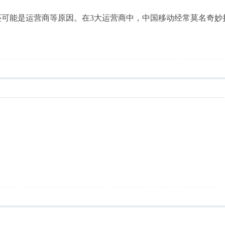
还可能是运营商等原因。在3大运营商中，中国移动经常莫名奇妙