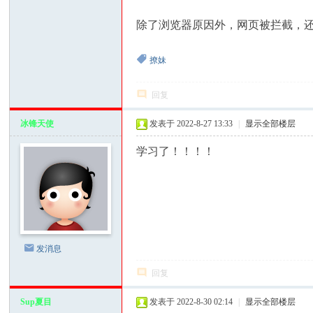
学
|
除了浏览器原因外，网页被拦截，
泡
撩妹
妞
把
回复
妹
|
冰锋天使
发表于 2022-8-27 13:33
|
显示全部楼层
撩
学习了！！！！
汉
钓
凯
子
|
发消息
资
回复
源
Sup夏目
发表于 2022-8-30 02:14
|
显示全部楼层
共