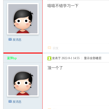
享
嘻嘻不错学习一下
|di
yi
zi
yu
an
发消息
.c
回复
n,
蓝萍lyp
发表于 2022-9-1 14:55
|
显示全部楼层
w
顶一个了
w
w.
fz
slt
.f
发消息
un