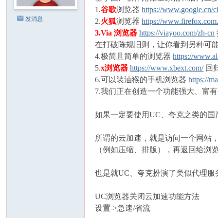
撩
1.
谷歌
浏览器
https://www.google.cn/
汉
发消息
2.
火狐
浏览器
https://www.firefox.com
|
3.Via 浏览器
https://viayoo.com/zh-cn
房
在打破陈规旧则，让你看到另种可
4.极简且简单的浏览器
https://www.a
中
5.
x浏览器
https://www.xbext.com/
回
术
6.可以装油猴的手机浏览器
https://
社
7.我们正在创造一个功能强大、富
区
|
如果一定要使用UC、夸克之类的国
撩
所谓的云加速，就是访问一个网站，
妹
（例如压缩、排版），再返回给浏
撩
汉
也是就UC、夸克扮演了类似代理服
教
UC浏览器关闭云加速功能方法
程
设置->急速/省流
|