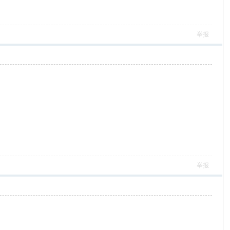
举报
举报