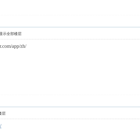
显示全部楼层
com/app/zh/
楼层
/