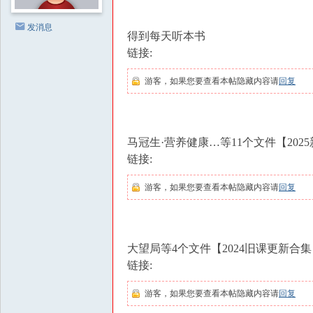
撩
汉
发消息
得到每天听本书
|
链接:
房
中
游客，如果您要查看本帖隐藏内容请
回复
术
社
区
马冠生·营养健康…等11个文件【202
链接:
|
撩
游客，如果您要查看本帖隐藏内容请
回复
妹
撩
汉
大望局等4个文件【2024旧课更新合集
教
链接:
程
游客，如果您要查看本帖隐藏内容请
回复
|