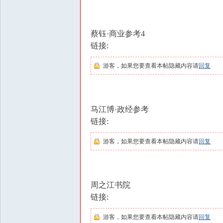
学
|
泡
蔡钰·商业参考4
妞
链接:
把
游客，如果您要查看本帖隐藏内容请
回复
妹
|
撩
马江博·政经参考
汉
链接:
钓
游客，如果您要查看本帖隐藏内容请
回复
凯
子
|
周之江书院
资
链接:
源
游客，如果您要查看本帖隐藏内容请
回复
共