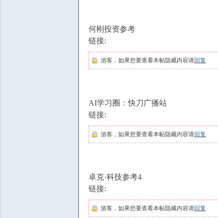
洗
髓
何刚投资参考
功
链接:
玉
游客，如果您要查看本帖隐藏内容请
回复
蛋
功
修
AI学习圈：快刀广播站
炼
链接:
方
法
游客，如果您要查看本帖隐藏内容请
回复
|
房
卓克·科技参考4
中
链接:
术
教
游客，如果您要查看本帖隐藏内容请
回复