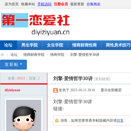
设为首页
收藏本站
手机访问
注册会员
最新更新
合集抱走
论坛
男生学院
女生学院
情商财商性商
两性房术技巧
»
论坛
›
情商财商学院
›
情商学院
›
刘擎·爱情哲学30讲
第
发新帖
一
刘擎·爱情哲学30讲
查看:
39351
|
回复:
2
[复制链接]
恋
爱
diyiziyuan
发表于 2025-10-11 20:41
|
显示全部楼层
社
刘擎·爱情哲学30讲
|
链接:
撩
游客，如果您要查看本帖隐藏内容请
回复
妹