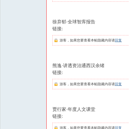
享
|di
徐弃郁·全球智库报告
yi
链接:
zi
yu
游客，如果您要查看本帖隐藏内容请
回复
an
.c
n,
熊逸·讲透资治通西汉余绪
w
链接:
w
游客，如果您要查看本帖隐藏内容请
回复
w.
fz
slt
贾行家·年度人文课堂
.f
链接:
un
游客，如果您要查看本帖隐藏内容请
回复