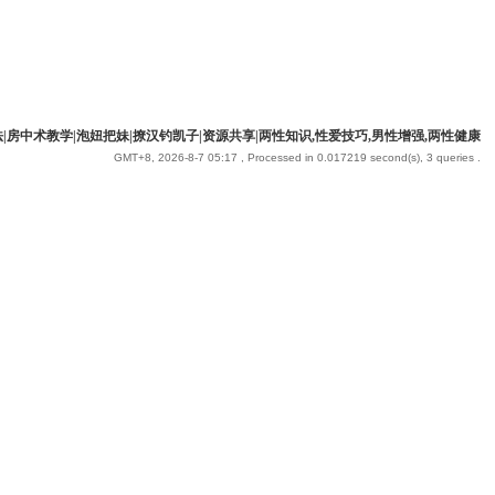
|房中术教学|泡妞把妹|撩汉钓凯子|资源共享|两性知识,性爱技巧,男性增强,两性健康
GMT+8, 2026-8-7 05:17
, Processed in 0.017219 second(s), 3 queries .