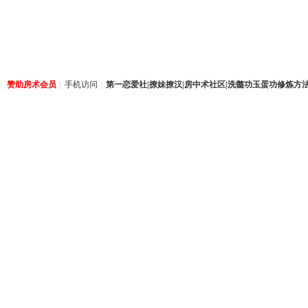
赞助房术会员
|
手机访问
|
第一恋爱社|撩妹撩汉|房中术社区|洗髓功玉蛋功修炼方法