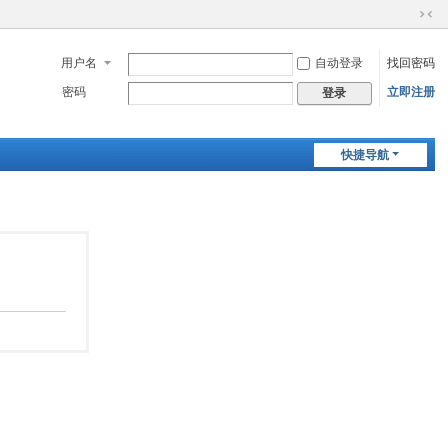
切
换
用户名
自动登录
找回密码
到
窄
密码
立即注册
登录
版
快捷导航